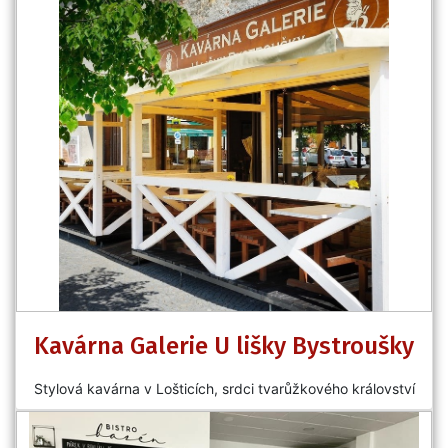
Kavárna Galerie U lišky Bystroušky
Stylová kavárna v Lošticích, srdci tvarůžkového království