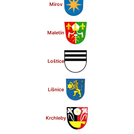
Mírov
Maletín
Loštice
Líšnice
Krchleby