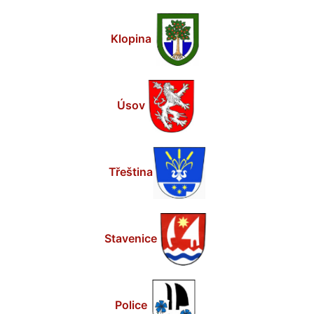
Klopina
Úsov
Třeština
Stavenice
Police