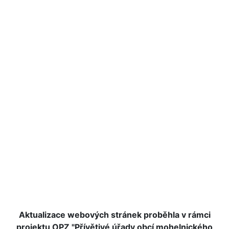
Aktualizace webových stránek proběhla v rámci
projektu OPZ "Přívětivé úřady obcí mohelnického