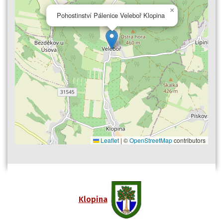
×
Pohostinství Pálenice Veleboř Klopina
Leaflet
|
©
OpenStreetMap
contributors
Klopina