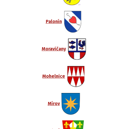
Palonín
Moravičany
Mohelnice
Mírov