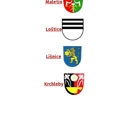
Maletín
Loštice
Líšnice
Krchleby