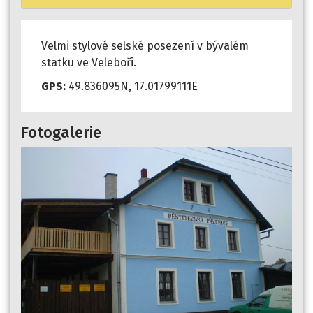
Velmi stylové selské posezení v bývalém
statku ve Veleboři.
GPS:
49.836095N, 17.01799111E
Fotogalerie
Previous
Next