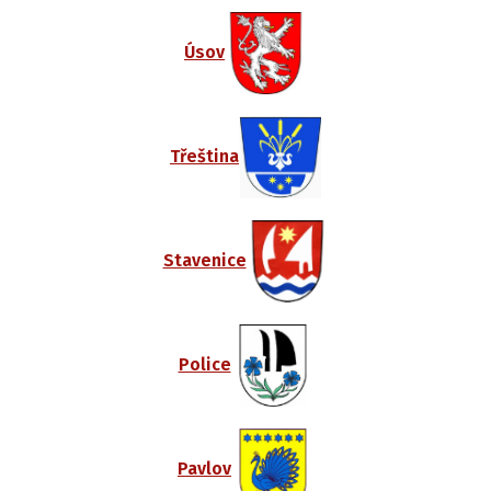
Úsov
Třeština
Stavenice
Police
Pavlov